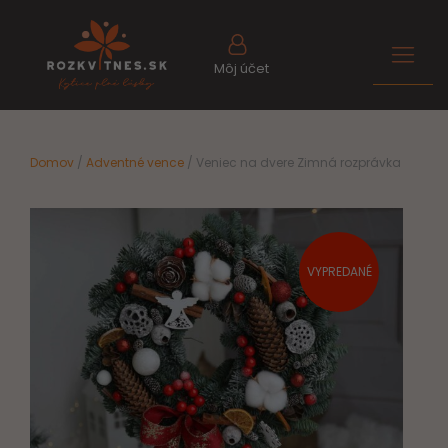
Môj účet
Domov
/
Adventné vence
/ Veniec na dvere Zimná rozprávka
VYPREDANÉ