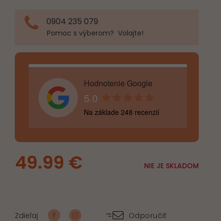
0904 235 079
Pomoc s výberom? Volajte!
Hodnotenie Google
5.0
Na základe 248 recenzií
49.99
€
NIE JE SKLADOM
Zdieľaj
Odporučiť