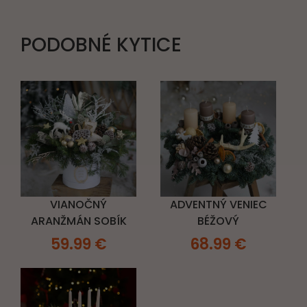
PODOBNÉ KYTICE
VIANOČNÝ
ADVENTNÝ VENIEC
ARANŽMÁN SOBÍK
BÉŽOVÝ
59.99
€
68.99
€