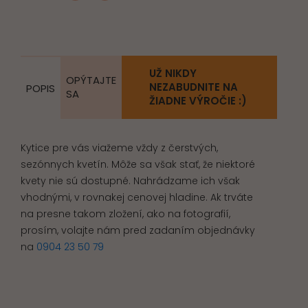
UŽ NIKDY
OPÝTAJTE
NEZABUDNITE NA
POPIS
SA
ŽIADNE VÝROČIE :)
Kytice pre vás viažeme vždy z čerstvých,
sezónnych kvetín. Môže sa však stať, že niektoré
kvety nie sú dostupné. Nahrádzame ich však
vhodnými, v rovnakej cenovej hladine. Ak trváte
na presne takom zložení, ako na fotografií,
prosím, volajte nám pred zadaním objednávky
na
0904 23 50 79