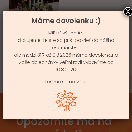
X
Máme dovolenku :)
Milí návštevníci,
ADVENTNÝ VENIEC
ďakujeme, že ste sa prišli pozrieť do nášho
NAJKRAJŠIE
kvetinárstva,
VIANOCE
ale medzi 31.7 až 9.8.2026 máme dovolenku, a
84.99
€
Vaše objednávky veľmi radi vybavíme od
10.8.2026
Tešíme sa na Vás !
Upozornite ma na