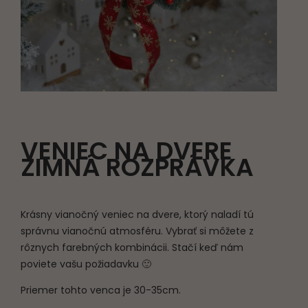
VENIEC NA DVERE
ZIMNÁ ROZPRÁVKA
Krásny vianočný veniec na dvere, ktorý naladí tú
správnu vianočnú atmosféru. Vybrať si môžete z
rôznych farebných kombinácii. Stačí keď nám
poviete vašu požiadavku 🙂
Priemer tohto venca je 30-35cm.