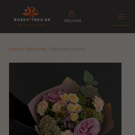
Môj účet
Domov
/
Den matiek
/ Kytica plná radosti