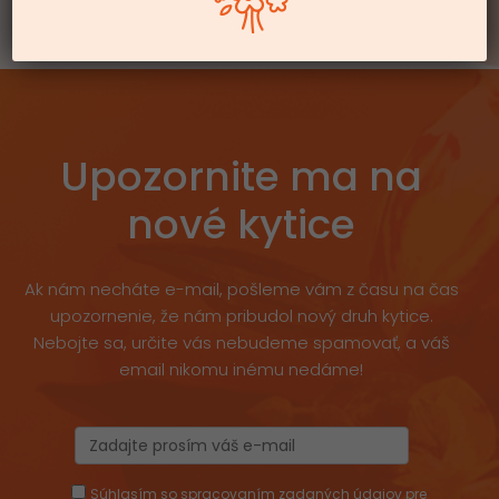
Upozornite ma na
nové kytice
Ak nám necháte e-mail, pošleme vám z času na čas
upozornenie, že nám pribudol nový druh kytice.
Nebojte sa, určite vás nebudeme spamovať, a váš
email nikomu inému nedáme!
Súhlasím so spracovaním zadaných údajov pre