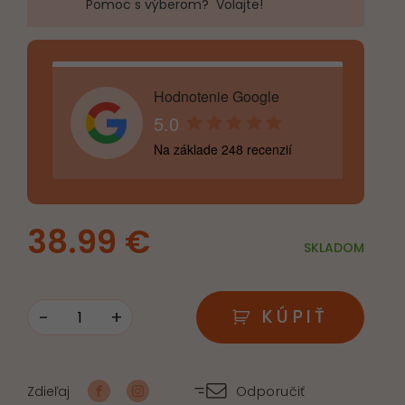
Pomoc s výberom? Volajte!
Hodnotenie Google
5.0
Na základe 248 recenzií
38.99
€
SKLADOM
-
+
KÚPIŤ
množstvo
Kytica
plná
Zdieľaj
Odporučiť
radosti