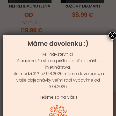
RUŽOVÝ DIAMANT
NEPREHLIADNUTEĽNÁ
38.99
€
139.99
€
119.99
€
X
Máme dovolenku :)
Milí návštevníci,
ďakujeme, že ste sa prišli pozrieť do nášho
kvetinárstva,
ale medzi 31.7 až 9.8.2026 máme dovolenku, a
Vaše objednávky veľmi radi vybavíme od
10.8.2026
KYTICA PREKVAP MA!
:)
Tešíme sa na Vás !
39.99
€