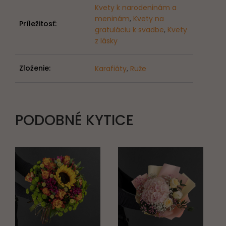
Kvety k narodeninám a
meninám
,
Kvety na
Príležitosť:
gratuláciu k svadbe
,
Kvety
z lásky
Zloženie:
Karafiáty
,
Ruže
PODOBNÉ KYTICE