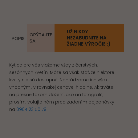
UŽ NIKDY
OPÝTAJTE
NEZABUDNITE NA
POPIS
SA
ŽIADNE VÝROČIE :)
Kytice pre vás viažeme vždy z čerstvých,
sezónnych kvetín. Môže sa však stať, že niektoré
kvety nie sú dostupné. Nahrádzame ich však
vhodnými, v rovnakej cenovej hladine. Ak trváte
na presne takom zložení, ako na fotografií,
prosím, volajte nám pred zadaním objednávky
na
0904 23 50 79