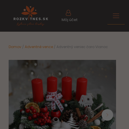
Môj účet
Domov
/
Adventné vence
/ Adventný veniec čaro Vianoc