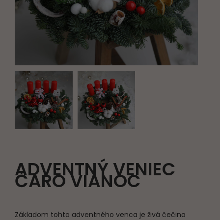
ADVENTNÝ VENIEC
ČARO VIANOC
Základom tohto adventného venca je živá čečina