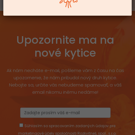
Upozornite ma na
nové kytice
Ak nám necháte e-mail, pošleme vám z času na čas
upozornenie, že nám pribudol nový druh kytice.
Nebojte sa, určite vás nebudeme spamovať, a váš
email nikomu inému nedáme!
Súhlasím so spracovaním zadaných údajov pre
marketingové účely spoločnosti Rozkvitneš, spol., s.r.o.