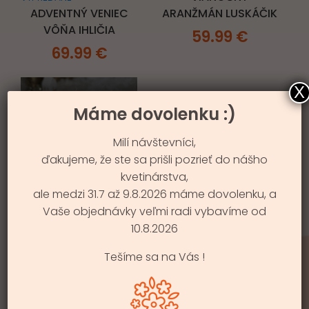
ADVENTNÝ VENIEC
ARANŽMÁN LUSKÁČIK
VÔŇA IHLIČIA
59.99
€
69.99
€
X
Máme dovolenku :)
Milí návštevníci,
ďakujeme, že ste sa prišli pozrieť do nášho
kvetinárstva,
ale medzi 31.7 až 9.8.2026 máme dovolenku, a
VYPREDANÉ
Vaše objednávky veľmi radi vybavíme od
ADVENTNÝ VENIEC
10.8.2026
RUZOVY
54.99
€
Tešíme sa na Vás !