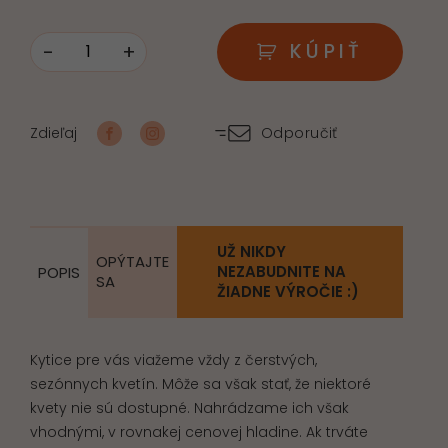
-
+
KÚPIŤ
množstvo
Adventný
veniec
Zdieľaj
Odporučiť
čaro
Vianoc
UŽ NIKDY
OPÝTAJTE
NEZABUDNITE NA
POPIS
SA
ŽIADNE VÝROČIE :)
Kytice pre vás viažeme vždy z čerstvých,
sezónnych kvetín. Môže sa však stať, že niektoré
kvety nie sú dostupné. Nahrádzame ich však
vhodnými, v rovnakej cenovej hladine. Ak trváte