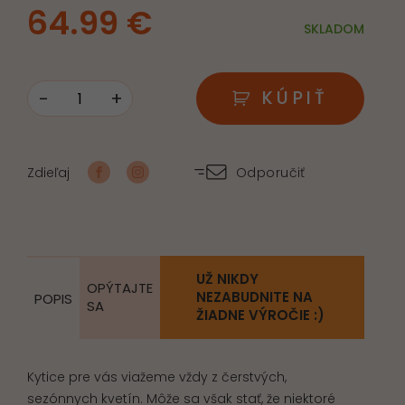
64.99
€
SKLADOM
-
+
KÚPIŤ
množstvo
V
našich
Zdieľaj
Odporučiť
spomienkach
UŽ NIKDY
OPÝTAJTE
NEZABUDNITE NA
POPIS
SA
ŽIADNE VÝROČIE :)
Kytice pre vás viažeme vždy z čerstvých,
sezónnych kvetín. Môže sa však stať, že niektoré