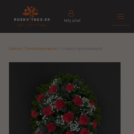
Môj účet
Domov
/
Smútočné vence
/ V našich spomienkach