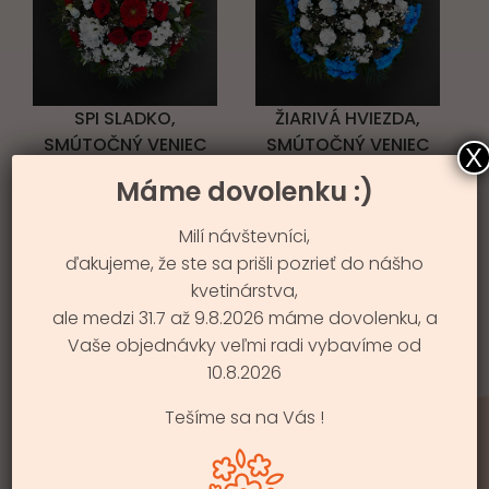
ŽIARIVÁ HVIEZDA,
SPI SLADKO,
SMÚTOČNÝ VENIEC
SMÚTOČNÝ VENIEC
X
99.99
€
134.99
€
Máme dovolenku :)
Milí návštevníci,
ďakujeme, že ste sa prišli pozrieť do nášho
kvetinárstva,
ale medzi 31.7 až 9.8.2026 máme dovolenku, a
Vaše objednávky veľmi radi vybavíme od
10.8.2026
LÚČIME SA S TEBOU
Tešíme sa na Vás !
64.99
€