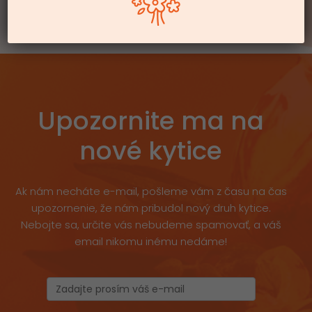
Upozornite ma na
nové kytice
Ak nám necháte e-mail, pošleme vám z času na čas
upozornenie, že nám pribudol nový druh kytice.
Nebojte sa, určite vás nebudeme spamovať, a váš
email nikomu inému nedáme!