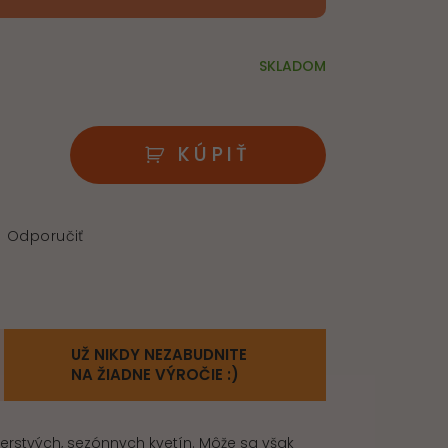
SKLADOM
KÚPIŤ
Odporučiť
UŽ NIKDY NEZABUDNITE
NA ŽIADNE VÝROČIE :)
čerstvých, sezónnych kvetín. Môže sa však