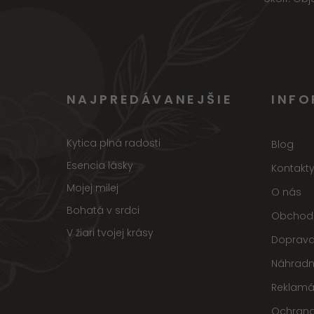
NAJPREDÁVANEJŠIE
INFO
Kytica plná radosti
Blog
Esencia lásky
Kontakt
Mojej milej
O nás
Bohatá v srdci
Obchod
V žiari tvojej krásy
Doprava
Náhradn
Reklamá
Ochrana