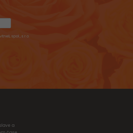
š, spol., s.r.o.
slave a
nom čase