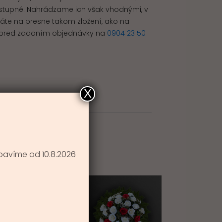
 dostupné. Nahrádzame ich však vhodnými, v
rváte na presne takom zložení, ako na
ám pred zadaním objednávky na
0904 23 50
X
E
bavíme od 10.8.2026