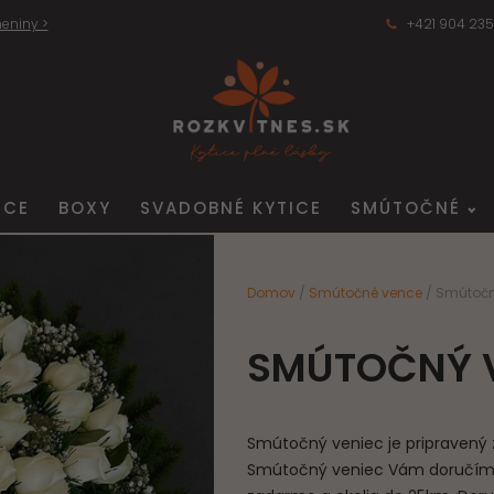
eniny >
+421 904 235
ICE
BOXY
SVADOBNÉ KYTICE
SMÚTOČNÉ
Domov
/
Smútočné vence
/ Smútočn
SMÚTOČNÝ V
Smútočný veniec je pripravený z
Smútočný veniec Vám doručíme 