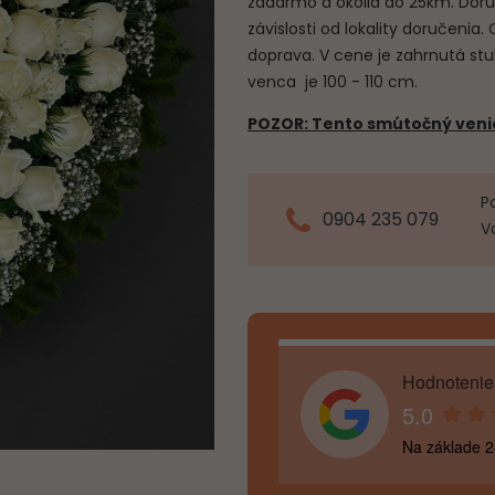
zadarmo a okolia do 25km. Doru
závislosti od lokality doručenia.
doprava. V cene je zahrnutá st
venca je 100 - 110 cm.
POZOR: Tento smútočný venie
P
0904 235 079
V
Hodnotenie
5.0
Na základe 2