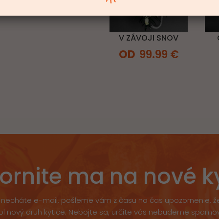
V ZÁVOJI SNOV
99.99
€
ornite ma na nové k
necháte e-mail, pošleme vám z času na čas upozornenie, 
ol nový druh kytice. Nebojte sa, určite vás nebudeme spamov