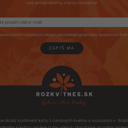
váš email nikomu inému nedáme!
pracovaním zadaných údajov pre marketingové účely spoločnosti Rozkvitne
 široký sortiment kytíc z čerstvých kvetov s rozvozom v Brati
jednajte si kyticu on-line a my vám ju doručíme vo vami urče