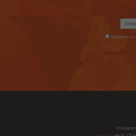
Súhlasím so s
Ponúkame
okolí. Ob