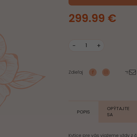
299.99
€
-
+
množstvo
Smútočný
veniec
Zdieľaj
srdce
OPÝTAJTE
POPIS
SA
Kytice pre vás viažeme vždy z 