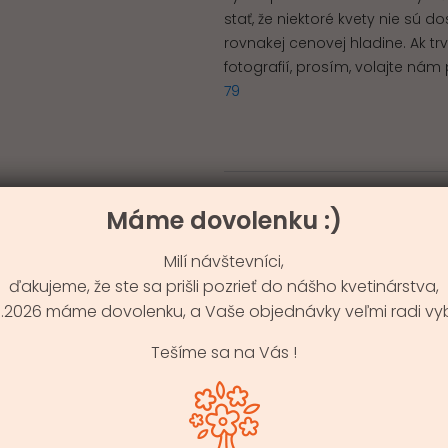
stať, že niektoré kvety nie sú
rovnakej cenovej hladine. Ak t
fotografií, prosím, volajte n
79
Zloženie:
Ruže
Máme dovolenku :)
Milí návštevníci,
ďakujeme, že ste sa prišli pozrieť do nášho kvetinárstva,
PODOBNÉ KYTIC
9.8.2026 máme dovolenku, a Vaše objednávky veľmi radi vy
Tešíme sa na Vás !