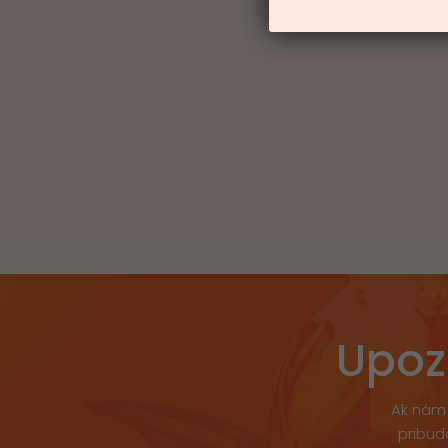
Upoz
Ak nám 
pribud