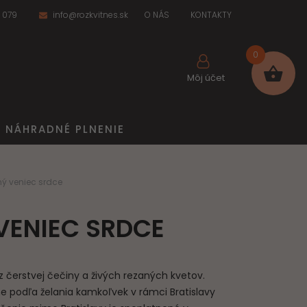
 079
info@rozkvitnes.sk
O NÁS
KONTAKTY
0
Môj účet
NÁHRADNÉ PLNENIE
ý veniec srdce
ENIEC SRDCE
 čerstvej čečiny a živých rezaných kvetov.
podľa želania kamkoľvek v rámci Bratislavy