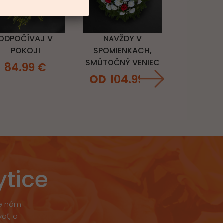
ODPOČÍVAJ V
NAVŽDY V
POKOJI
SPOMIENKACH,
SMÚTOČNÝ VENIEC
84.99
€
104.99
€
ytice
že nám
ať, a