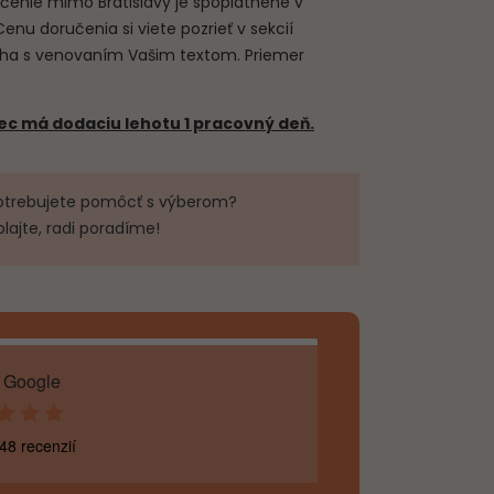
čenie mimo Bratislavy je spoplatnené v
 Cenu doručenia si viete pozrieť v sekcií
uha s venovaním Vašim textom. Priemer
c má dodaciu lehotu 1 pracovný deň.
otrebujete pomôcť s výberom?
olajte, radi poradíme!
 Google
48 recenzií