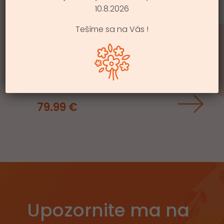
10.8.2026
Tešíme sa na Vás !
S HLBOKÝM
ZÁRMUTKOM
79.99
€
Upozornite ma na