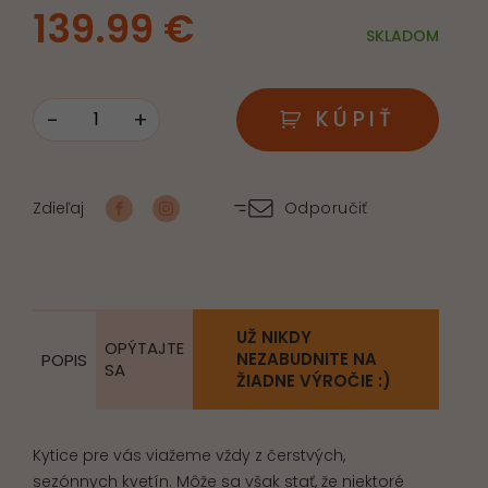
139.99
€
SKLADOM
-
+
KÚPIŤ
množstvo
V
aleji
Zdieľaj
Odporučiť
pokoja,
smútočný
veniec
UŽ NIKDY
OPÝTAJTE
NEZABUDNITE NA
POPIS
SA
ŽIADNE VÝROČIE :)
Kytice pre vás viažeme vždy z čerstvých,
sezónnych kvetín. Môže sa však stať, že niektoré