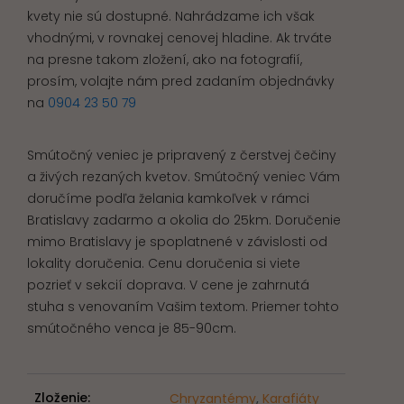
kvety nie sú dostupné. Nahrádzame ich však
vhodnými, v rovnakej cenovej hladine. Ak trváte
na presne takom zložení, ako na fotografií,
prosím, volajte nám pred zadaním objednávky
na
0904 23 50 79
Smútočný veniec je pripravený z čerstvej čečiny
a živých rezaných kvetov. Smútočný veniec Vám
doručíme podľa želania kamkoľvek v rámci
Bratislavy zadarmo a okolia do 25km. Doručenie
mimo Bratislavy je spoplatnené v závislosti od
lokality doručenia. Cenu doručenia si viete
pozrieť v sekcií doprava. V cene je zahrnutá
stuha s venovaním Vašim textom. Priemer tohto
smútočného venca je 85-90cm.
Zloženie:
Chryzantémy
,
Karafiáty