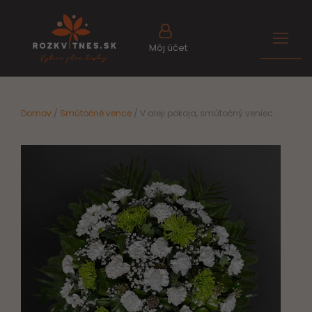
Môj účet
Domov
/
Smútočné vence
/ V aleji pokoja, smútočný veniec