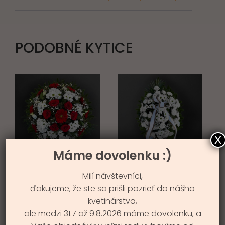
PODOBNÉ KYTICE
X
Máme dovolenku :)
SPI SLADKO,
MYSLÍME NA TEBA
Milí návštevníci,
SMÚTOČNÝ VENIEC
74.99
€
ďakujeme, že ste sa prišli pozrieť do nášho
134.99
€
kvetinárstva,
ale medzi 31.7 až 9.8.2026 máme dovolenku, a