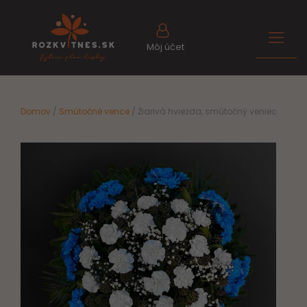
Môj účet
Domov
/
Smútočné vence
/ Žiarivá hviezda, smútočný veniec