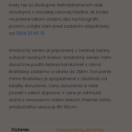
kvety nie sú dostupné. Nahrádzame ich však
vhodnými, v rovnakej cenovej hladine. Ak trváte
na presne takom zložení, ako na fotografií,
prosím, volajte nám pred zadaním objednávky
na
0904 23 50 79
Smútočný veniec je pripravený z čerstvej čečiny
a živých rezaných kvetov. Smútočný veniec Vám
doručíme podľa želania kamkoľvek v rámci
Bratislavy zadarmo a okolia do 25km. Doručenie
mimo Bratislavy je spoplatnené v závislosti od
lokality doručenia. Cenu doručenia si viete
pozrieť v sekcií doprava. V cene je zahrnutá
stuha s venovaním Vašim textom. Priemer tohto
smútočného venca je 85-90cm.
Zloženie:
Chryzantémy
,
Karafiáty