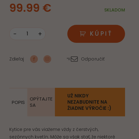
99.99
€
SKLADOM
-
+
KÚPIŤ
množstvo
Žiarivá
hviezda,
Zdieľaj
Odporučiť
smútočný
veniec
UŽ NIKDY
OPÝTAJTE
NEZABUDNITE NA
POPIS
SA
ŽIADNE VÝROČIE :)
Kytice pre vás viažeme vždy z čerstvých,
sezónnych kvetín. Môže sa však stať, že niektoré