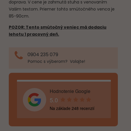
doprava. V cene je zahrnutá stuha s venovaním
Vašim textom. Priemer tohto smútočného venca je
85-90cm.
POZOR: Tento smútočný veniec má dodaciu
lehotu 1 pracovný deň.
0904 235 079
Pomoc s výberom? Volajte!
Hodnotenie Google
5.0
Na základe 248 recenzií