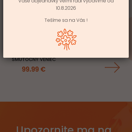
Vaše objednávky veľmi radi vybavíme od
10.8.2026
Tešíme sa na Vás !
NAŠE SPOMIENKY
OSTANÚ VEČNÉ,
SMÚTOČNÝ VENIEC
99.99
€
Upozornite ma na