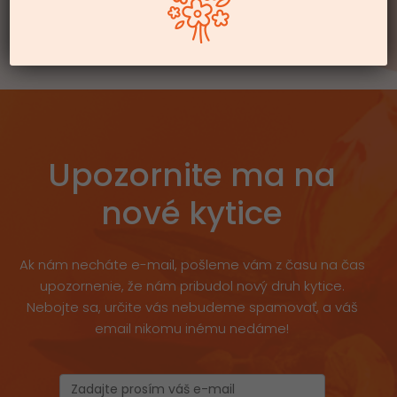
Upozornite ma na
nové kytice
Ak nám necháte e-mail, pošleme vám z času na čas
upozornenie, že nám pribudol nový druh kytice.
Nebojte sa, určite vás nebudeme spamovať, a váš
email nikomu inému nedáme!