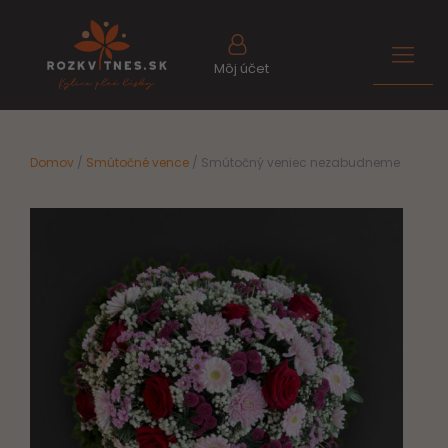
Môj účet
Domov
/
Smútočné vence
/ Smútočný veniec nezabudneme