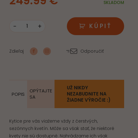
249.99
€
SKLADOM
-
+
KÚPIŤ
množstvo
Smútočný
veniec
Zdieľaj
Odporučiť
nezabudneme
UŽ NIKDY
OPÝTAJTE
NEZABUDNITE NA
POPIS
SA
ŽIADNE VÝROČIE :)
Kytice pre vás viažeme vždy z čerstvých,
sezónnych kvetín. Môže sa však stať, že niektoré
kvety nie sú dostupné. Nahrádzame ich však