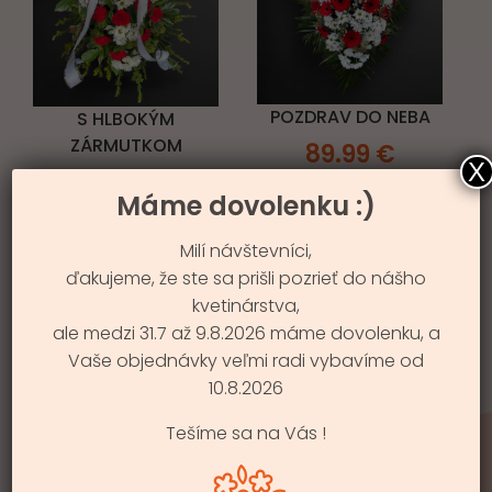
POZDRAV DO NEBA
S HLBOKÝM
ZÁRMUTKOM
89.99
€
X
79.99
€
Máme dovolenku :)
Milí návštevníci,
ďakujeme, že ste sa prišli pozrieť do nášho
kvetinárstva,
ale medzi 31.7 až 9.8.2026 máme dovolenku, a
Vaše objednávky veľmi radi vybavíme od
10.8.2026
SMÚTOČNÝ VENIEC
Tešíme sa na Vás !
ANJELSKÝ POKOJ
189.99
€