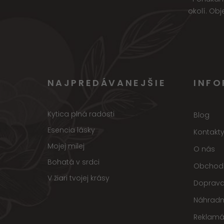
okolí. Ob
NAJPREDÁVANEJŠIE
INFO
Kytica plná radosti
Blog
Esencia lásky
Kontakt
Mojej milej
O nás
Bohatá v srdci
Obchod
V žiari tvojej krásy
Doprava
Náhradn
Reklamá