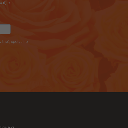
ať, a
š, spol., s.r.o.
slave a