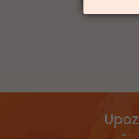
Upoz
Ak nám 