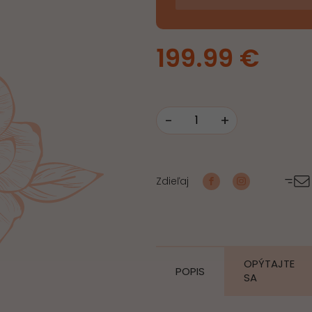
199.99
€
-
+
množstvo
S
bolesťou
Zdieľaj
sa
lúčime,
smútočný
veniec
OPÝTAJTE
POPIS
SA