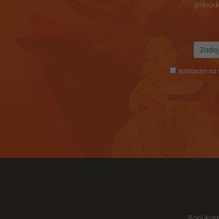
pribud
Súhlasím so s
Ponúkame