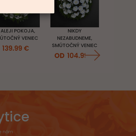
NIKDY
 ALEJI POKOJA,
NEZABUDNEME,
ÚTOČNÝ VENIEC
SMÚTOČNÝ VENIEC
139.99
€
104.99
€
ytice
že nám