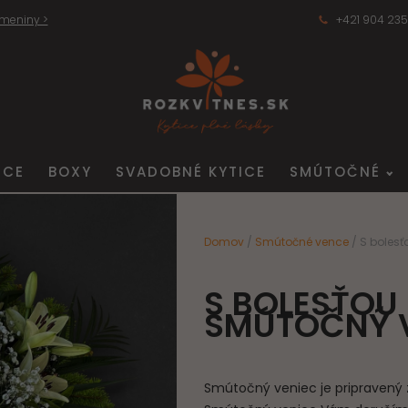
 meniny >
+421 904 235
ICE
BOXY
SVADOBNÉ KYTICE
SMÚTOČNÉ
Domov
/
Smútočné vence
/ S bolesť
S BOLESŤOU 
SMÚTOČNÝ 
Smútočný veniec je pripravený z