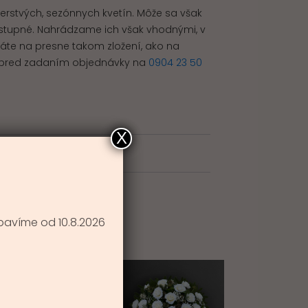
čerstvých, sezónnych kvetín. Môže sa však
 dostupné. Nahrádzame ich však vhodnými, v
rváte na presne takom zložení, ako na
ám pred zadaním objednávky na
0904 23 50
X
témy
,
Ľalie
,
Ruže
E
bavíme od 10.8.2026