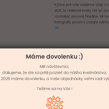
Kytice pre vás viažeme vždy z 
stať, že niektoré kvety nie sú
rovnakej cenovej hladine. Ak t
fotografií, prosím, volajte n
79
Zloženie:
Chryzan
Máme dovolenku :)
Milí návštevníci,
ďakujeme, že ste sa prišli pozrieť do nášho kvetinárstva,
PODOBNÉ KYTIC
9.8.2026 máme dovolenku, a Vaše objednávky veľmi radi vy
Tešíme sa na Vás !