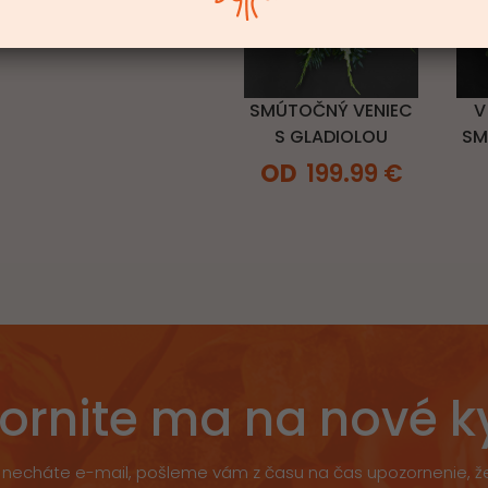
SMÚTOČNÝ VENIEC
V
S GLADIOLOU
SM
199.99
€
ornite ma na nové k
necháte e-mail, pošleme vám z času na čas upozornenie, 