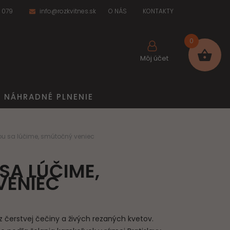
 079
info@rozkvitnes.sk
O NÁS
KONTAKTY
0
Môj účet
NÁHRADNÉ PLNENIE
ou sa lúčime, smútočný veniec
SA LÚČIME,
VENIEC
 čerstvej čečiny a živých rezaných kvetov.