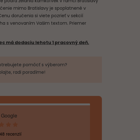
podľa želania kamkoľvek v rámci Bratislavy
čenie mimo Bratislavy je spoplatnené v
 Cenu doručenia si viete pozrieť v sekcií
uha s venovaním Vašim textom. Priemer
c má dodaciu lehotu 1 pracovný deň.
otrebujete pomôcť s výberom?
olajte, radi poradíme!
 Google
48 recenzií