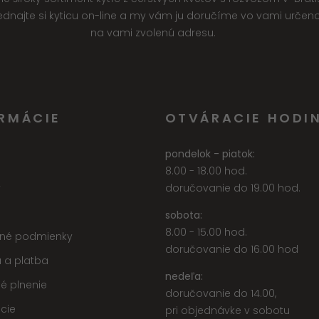
jednajte si kyticu on-line a my vám ju doručíme vo vami urče
na vami zvolenú adresu.
RMÁCIE
OTVÁRACIE HODI
pondelok - piatok:
8.00 - 18.00 hod.
y
doručovanie do 19.00 hod.
sobota:
8.00 - 15.00 hod.
né podmienky
doručovanie do 16.00 hod
 a platba
nedeľa:
é plnenie
doručovanie do 14.00,
cie
pri objednávke v sobotu