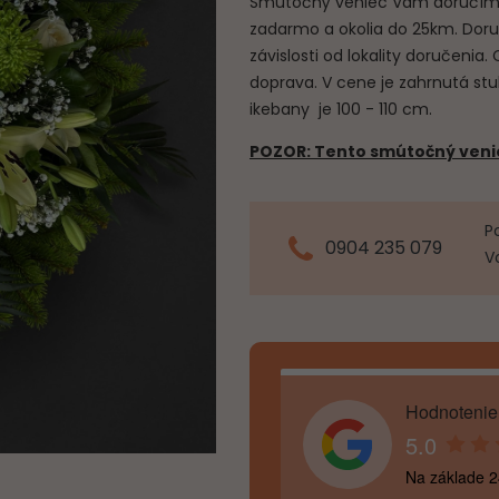
Smútočný veniec Vám doručíme 
zadarmo a okolia do 25km. Doru
závislosti od lokality doručenia.
doprava. V cene je zahrnutá st
ikebany je 100 - 110 cm.
POZOR: Tento smútočný venie
P
0904 235 079
V
Hodnotenie
5.0
Na základe 2