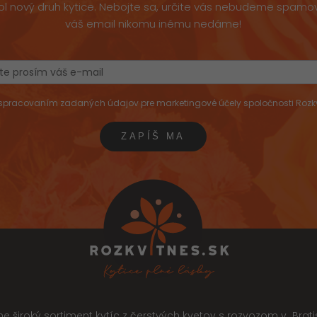
ol nový druh kytice. Nebojte sa, určite vás nebudeme spamov
váš email nikomu inému nedáme!
pracovaním zadaných údajov pre marketingové účely spoločnosti Rozkvitne
 široký sortiment kytíc z čerstvých kvetov s rozvozom v Brati