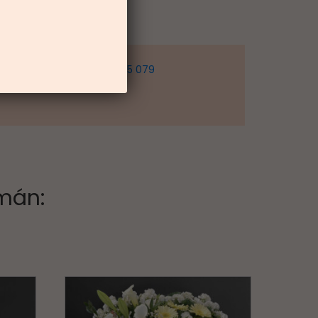
 telefonicky na
+421 904 235 079
mán: