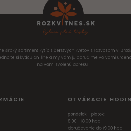
 široký sortiment kytíc z čerstvých kvetov s rozvozom v Brati
jednajte si kyticu on-line a my vám ju doručíme vo vami urče
na vami zvolenú adresu.
RMÁCIE
OTVÁRACIE HODI
pondelok - piatok:
8.00 - 18.00 hod.
y
doručovanie do 19.00 hod.