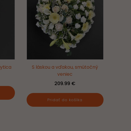
ytica
S láskou a vďakou, smútočný
veniec
:
209.99
€
 €
gh
Pridať do košíka
 €