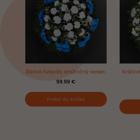
Žiarivá hviezda, smútočný veniec
Kráľov
99.99
€
Pridať do košíka