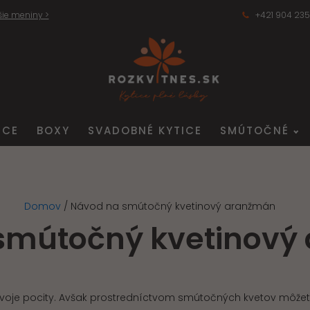
šie meniny >
+421 904 235
ICE
BOXY
SVADOBNÉ KYTICE
SMÚTOČNÉ
Domov
/
Návod na smútočný kvetinový aranžmán
smútočný kvetinový
svoje pocity. Avšak prostredníctvom smútočných kvetov môžete b