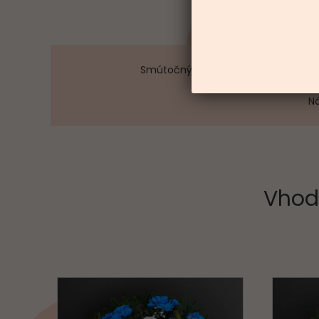
Smútočný kvetinový aranžmán, ale
Ná
Vhod