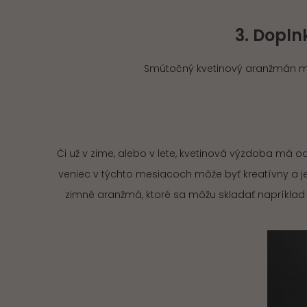
3. Dopl
Smútočný kvetinový aranžmán môže
Či už v zime, alebo v lete, kvetinová výzdoba má o
veniec v týchto mesiacoch môže byť kreatívny a jed
zimné aranžmá, ktoré sa môžu skladať napríkla