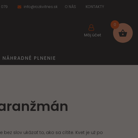
 079
info@rozkvitnes.sk
O NÁS
KONTAKTY
0
Môj účet
NÁHRADNÉ PLNENIE
 aranžmán
ez slov ukázať to, ako sa cítite. Kvet je už po