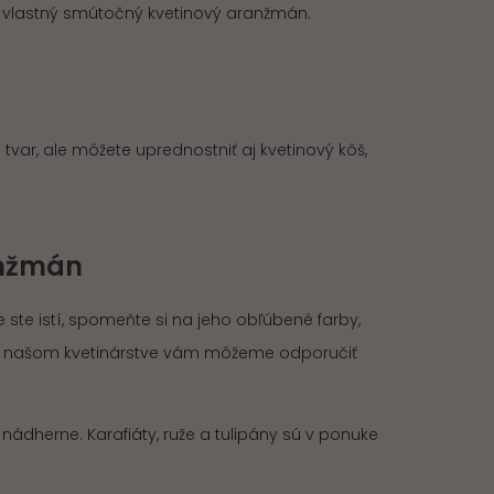
e vlastný smútočný kvetinový aranžmán.
tvar, ale môžete uprednostniť aj kvetinový kôš,
anžmán
 ste istí, spomeňte si na jeho obľúbené farby,
, v našom kvetinárstve vám môžeme odporučiť
ádherne. Karafiáty, ruže a tulipány sú v ponuke