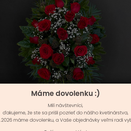
Máme dovolenku :)
Milí návštevníci,
ďakujeme, že ste sa prišli pozrieť do nášho kvetinárstva,
9.8.2026 máme dovolenku, a Vaše objednávky veľmi radi vy