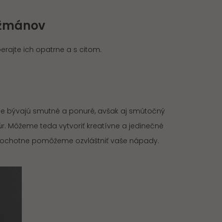
nžmánov
rajte ich opatrne a s citom.
síce bývajú smutné a ponuré, avšak aj smútočný
úr. Môžeme teda vytvoriť kreatívne a jedinečné
m ochotne pomôžeme ozvláštniť vaše nápady.