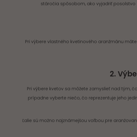
stáročia spôsobom, ako vyjadriť posolstvo
Pri výbere vlastného kvetinového aranžmánu máte k d
2. Výb
Pri výbere kvetov sa môžete zamyslieť nad tým, čo 
prípadne vyberte niečo, čo reprezentuje jeho je
Ľalie sú možno najznámejšou voľbou pre aranžovanie 