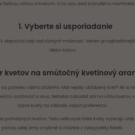
 s farbou, vôňou a tvarom. O to viac, keď zosnulému navrhnet
1. Vyberte si usporiadanie
ispozícii celý rad rôznych možností. Veniec je najtradičnejší 
alebo kyticu.
er kvetov na smútočný kvetinový ar
by potešilo vášho blízkeho. Mal nejaký obľúbený kvet? Ak si nie
dinečnú osobnosť a vkus. Netreba zabúdať ani na vôňu kvetov
rôzne kvety na základe vašich preferencií.
pohrebných kvetov. Tieto veľkorysé biele kvety vyzerajú vždy n
počas celej zimy a vybrať si môžete z celej palety farieb.