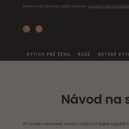
Meniny má Ľubomíra, zajtra Vavrinec.
Upozorni ma na najbliž
KYTICE PRE ŽENU
RUŽE
DETSKÉ KYT
Návod na 
Pri strate milovanej osoby môže byť ťažké vyjadriť 