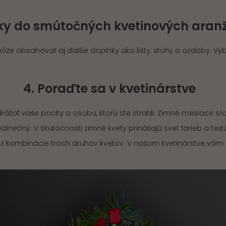
nky do smútočných kvetinových ara
 obsahovať aj ďalšie doplnky ako listy, stuhy a ozdoby. Vybe
4. Poraďte sa v kvetinárstve
drážať vaše pocity a osobu, ktorú ste stratili. Zimné mesiace 
inečný. V skutočnosti zimné kvety prinášajú svet farieb a text
d z kombinácie troch druhov kvetov. V našom kvetinárstve vá