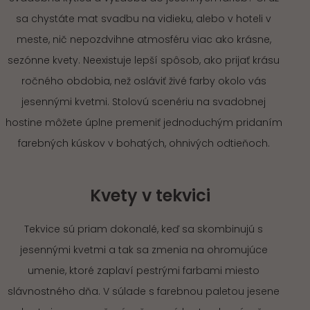
sa chystáte mat svadbu na vidieku, alebo v hoteli v
meste, nič nepozdvihne atmosféru viac ako krásne,
sezónne kvety. Neexistuje lepší spôsob, ako prijať krásu
ročného obdobia, než osláviť živé farby okolo vás
jesennými kvetmi. Stolovú scenériu na svadobnej
hostine môžete úplne premeniť jednoduchým pridaním
farebných kúskov v bohatých, ohnivých odtieňoch.
Kvety v tekvici
Tekvice sú priam dokonalé, keď sa skombinujú s
jesennými kvetmi a tak sa zmenia na ohromujúce
umenie, ktoré zaplaví pestrými farbami miesto
slávnostného dňa. V súlade s farebnou paletou jesene