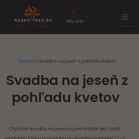
Môj účet
Domov
/
Svadba na jeseň z pohľadu kvetov
Svadba na jeseň z
pohľadu kvetov
Chystáte svadbu na jeseň a premýšľate ako zladiť
svadobnú kyticu a výzdobu do jesenných farieb? Či už