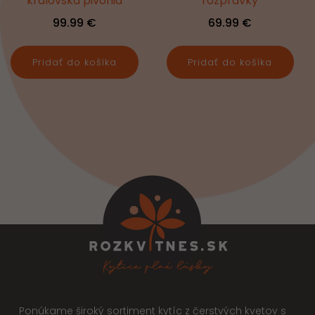
královská pivónia
rozprávky
99.99
€
69.99
€
Pridať do košíka
Pridať do košíka
Ponúkame široký sortiment kytíc z čerstvých kvetov s