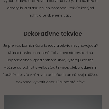
vyberte jasne oranžové a červené kvety, ako sú ruže a
amaryllis, a aranžujte ich pomocou tekvíc ktorými
nahradíte sklenené vázy.
Dekoratívne tekvice
Je pre vás kombinácia kvetov a tekvíc nevyhovujúca?
Skúste tekvice samotné. Tekvicové stredy, keď sú
usporiadané v gradientnom štýle, vyzerajú krásne.
Môžete sa pohrať s veľkosťou tekvice, alebo odtieňmi.
Použitím tekvíc v rôznych odtieňoch oranžovej, môžete
dokonca vytvoriť očarujúci ombré efekt.