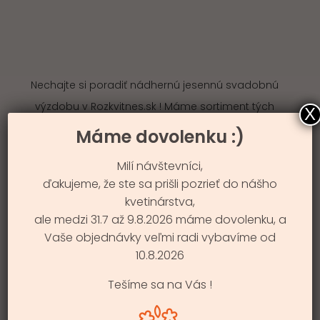
Nechajte si poradiť nádhernú jesennú svadobnú
výzdobu v Rozkvitnes.sk ! Máme sortiment tých
X
najkrajších kvetov sezóny, ktoré spravia vašu svadbu
Máme dovolenku :)
jedinečnou a rozprávkovou.
Milí návštevníci,
ďakujeme, že ste sa prišli pozrieť do nášho
kvetinárstva,
Svadobnú kyticu, alebo svadobnú výzdobu
si viete
ale medzi 31.7 až 9.8.2026 máme dovolenku, a
objednať cez náš eshop TU >
, ale aj telefonicky na
Vaše objednávky veľmi radi vybavíme od
10.8.2026
+421 904 235 079
Tešíme sa na Vás !
Následne Vám ju doručíme v rámci Bratislavy a
okolia do 20km.