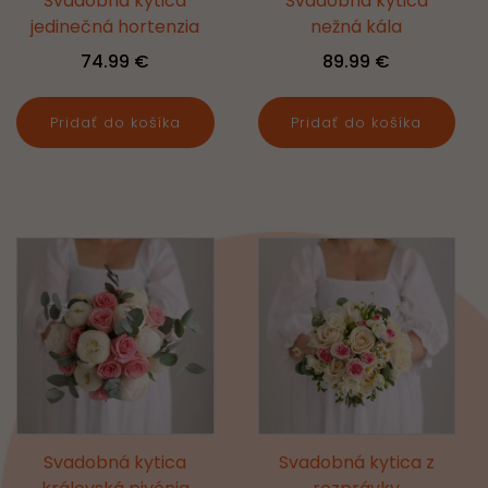
Svadobná kytica
Svadobná kytica
jedinečná hortenzia
nežná kála
74.99
€
89.99
€
Pridať do košíka
Pridať do košíka
Svadobná kytica
Svadobná kytica z