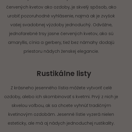
červených kvetov ako ozdoby, je skvelý spôsob, ako
urobiť pozoruhodné vyhlásenie, najmä ak je zvyšok
vašej svadobnej výzdoby jednoduchý. Odvážne,
jednofarebné trsy jasne červených kvetov, ako sú
amaryllis, cínia a gerbery, tiež bez námahy dodajú
priestoru nádych ženskej elegancie.
Rustikálne listy
Z krásneho jesenného lístia môžete vytvoriť celé
ozdoby, alebo ich skombinovať s kvetmi. Prvý z nich je
skvelou voľbou, ak sa chcete vyhnúť tradičným
kvetinovým ozdobám. Jesenné lístie vyzerá nielen
esteticky, ale má aj nádych jednoduchej rustikality.