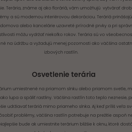
šie. Terária, známe aj ako floráriá, vám umožňujú vytvárať dro
émy a sú modernou interiérovou dekoráciou. Teráriá prinášaj
domova alebo kancelárie uzavreté prírodné prvky a pri správ
stlivosti môžu vydržať niekoľko rokov. Terária sú vo všeobecnos
né na údržbu a vyžadujú menej pozornosti ako väčšina ostat
izbových rastlín.
Osvetlenie terária
erárium umiestnené na priamom slnku alebo priamom svetle, 
ako lupa a spáliť rastliny. Väčšina rastlín toto teplo neznesie, p
pšie udržiavať teráriá mimo priameho slnka. Aj keď príliš veľa sv
sobiť problémy, väčšina rastlín potrebuje na prežitie aspoň n
 Najlepšie bude ak umiestnite terárium bližšie k oknu, ktoré dost