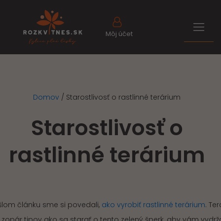
Môj účet
Domov
/
Starostlivosť o rastlinné terárium
Starostlivosť o
rastlinné terárium
šlom článku sme si povedali,
ako vyrobiť rastlinné terárium
. Ter
zopár tipov ako sa starať o tento zelený šperk, aby vám vydrž