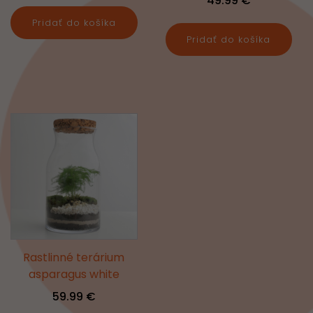
49.99
€
Pridať do košíka
Pridať do košíka
Rastlinné terárium
asparagus white
59.99
€