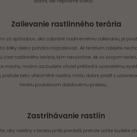
dobré, ale nepriame svetlo.
Zalievanie rastlinného terária
m zo spôsobov, ako zabrániť nadmernému zalievaniu, je použ
o šálky alebo pohára rozprašovač. Ak terárium zalejete necha
ú časť rastlinného terária, kým nevyschne. Ak vo svojom terári
te machy, možno sa budete chcieť prikloniť k uzavretému sys
a, pretože tieto vlhkomilné rastliny môžu dobre prežiť v uzavret
teráriu podobnom dažďovému pralesu.
Zastrihávanie rastlín
e, aby rastliny v teráriu príliš prerástli, pretože určite budete ch