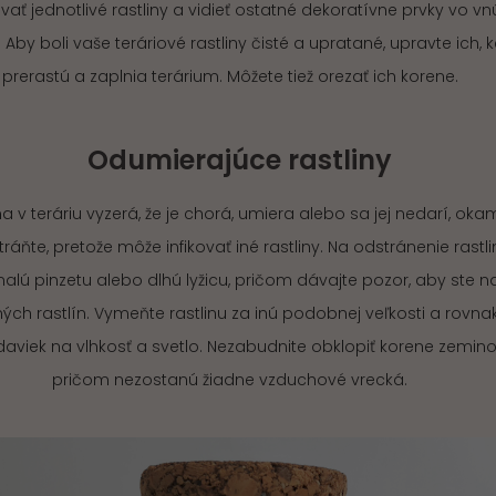
ať jednotlivé rastliny a vidieť ostatné dekoratívne prvky vo vnú
. Aby boli vaše teráriové rastliny čisté a upratané, upravte ich, 
prerastú a zaplnia terárium. Môžete tiež orezať ich korene.
Odumierajúce rastliny
ina v teráriu vyzerá, že je chorá, umiera alebo sa jej nedarí, oka
tráňte, pretože môže infikovať iné rastliny. Na odstránenie rastli
alú pinzetu alebo dlhú lyžicu, pričom dávajte pozor, aby ste na
ných rastlín. Vymeňte rastlinu za inú podobnej veľkosti a rovn
aviek na vlhkosť a svetlo. Nezabudnite obklopiť korene zemino
pričom nezostanú žiadne vzduchové vrecká.