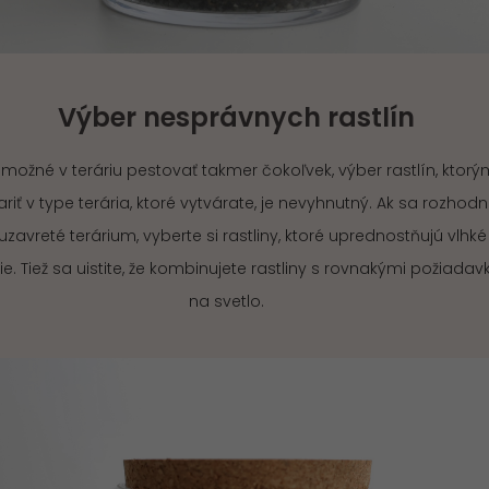
Výber nesprávnych rastlín
e možné v teráriu pestovať takmer čokoľvek, výber rastlín, ktor
riť v type terária, ktoré vytvárate, je nevyhnutný. Ak sa rozhod
uzavreté terárium, vyberte si rastliny, ktoré uprednostňujú vlhké
ie. Tiež sa uistite, že kombinujete rastliny s rovnakými požiada
na svetlo.