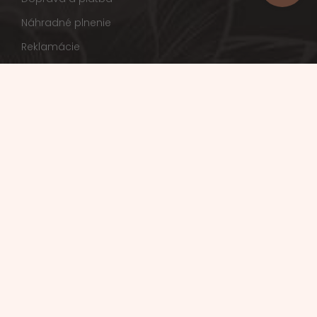
Náhradné plnenie
Reklamácie
Ochrana osobných údajov a poučenie ocookies
OTVÁRACIE HODINY
pondelok - piatok:
8.00 - 18.00 hod.
doručovanie do 19.00 hod.
sobota:
8.00 - 15.00 hod.
doručovanie do 16.00 hod
nedeľa:
doručovanie do 14.00,