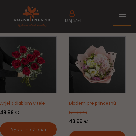
Môj účet
Tento
produkt
má
viacero
variantov.
Možnosti
si
môžete
vybrať
Anjel s diablom v tele
Diadem pre princeznú
na
Price
48.99
€
54.99
€
stránke
range:
produktu.
Pôvodná
Aktuálna
48.99
€
48.99 €
cena
cena
Výber možností
through
bola:
je: