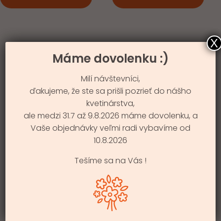
49.99 €.
44.99 €.
44.99 €.
38.99 €.
X
Máme dovolenku :)
Milí návštevníci,
ďakujeme, že ste sa prišli pozrieť do nášho
kvetinárstva,
ale medzi 31.7 až 9.8.2026 máme dovolenku, a
Vaše objednávky veľmi radi vybavíme od
10.8.2026
Tešíme sa na Vás !