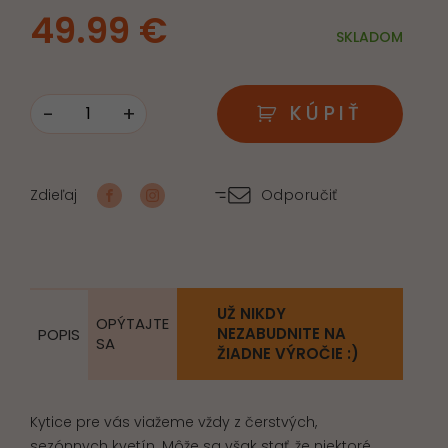
49.99
€
SKLADOM
-
+
KÚPIŤ
množstvo
Umelá
ikebana
Zdieľaj
Odporučiť
biela
UŽ NIKDY
OPÝTAJTE
NEZABUDNITE NA
POPIS
SA
ŽIADNE VÝROČIE :)
Kytice pre vás viažeme vždy z čerstvých,
sezónnych kvetín. Môže sa však stať, že niektoré