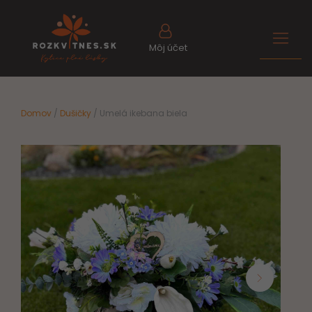
Môj účet
Domov
/
Dušičky
/ Umelá ikebana biela