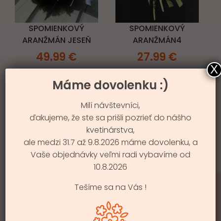
SPOMIENKOVÝ
SPOMIENKOVÝ
ARANŽMÁN JESEŇ
ARANŽMÁN4
49.99
€
27.99
€
X
Máme dovolenku :)
Milí návštevníci,
ďakujeme, že ste sa prišli pozrieť do nášho
kvetinárstva,
ale medzi 31.7 až 9.8.2026 máme dovolenku, a
Vaše objednávky veľmi radi vybavíme od
UMELÁ IKEBANA
10.8.2026
KRÉMOVÁ
Tešíme sa na Vás !
54.99
€