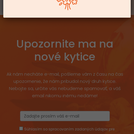
Upozornite ma na
nové kytice
Ak nám necháte e-mail, pošleme vám z času na čas
upozornenie, že nám pribudol nový druh kytice.
Nebojte sa, určite vás nebudeme spamovať, a váš
email nikomu inému nedáme!
Súhlasím so spracovaním zadaných údajov pre