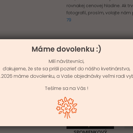
rovnakej cenovej hladine. Ak t
fotografií, prosím, volajte n
79
Máme dovolenku :)
Milí návštevníci,
PODOBNÉ KYTIC
ďakujeme, že ste sa prišli pozrieť do nášho kvetinárstva,
9.8.2026 máme dovolenku, a Vaše objednávky veľmi radi vy
Tešíme sa na Vás !
SPOMIENKOVÝ