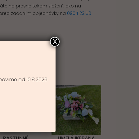
rváte na presne takom zložení, ako na
ám pred zadaním objednávky na
0904 23 50
X
E
bavíme od 10.8.2026
RASTLINNÉ
UMELÁ IKEBANA