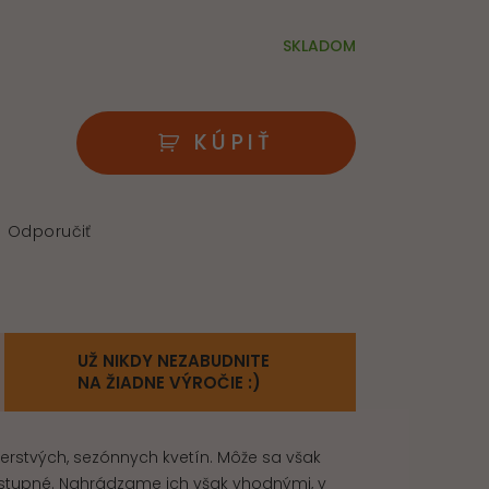
SKLADOM
KÚPIŤ
Odporučiť
UŽ NIKDY NEZABUDNITE
NA ŽIADNE VÝROČIE :)
čerstvých, sezónnych kvetín. Môže sa však
 dostupné. Nahrádzame ich však vhodnými, v