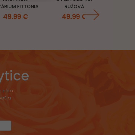
RÁRIUM FITTONIA
RUŽOVÁ
49.99
€
49.99
€
ytice
že nám
ať, a