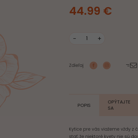
44.99
€
-
+
množstvo
Smútočný
aranžmán
Zdieľaj
prírodný
OPÝTAJTE
POPIS
SA
Kytice pre vás viažeme vždy z 
stať, že niektoré kvety nie sú