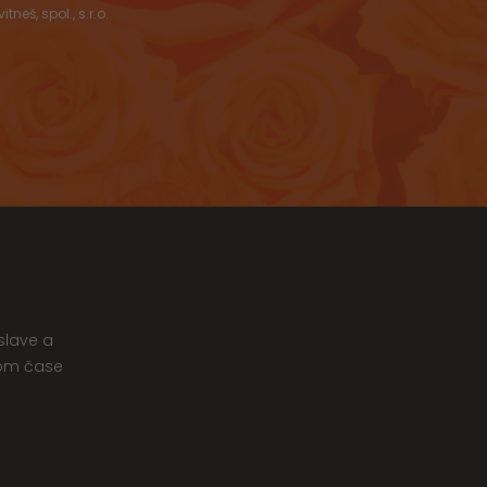
š, spol., s.r.o.
slave a
nom čase