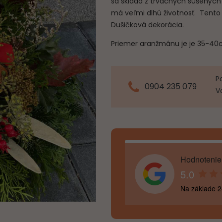
sa skladá z trvácnych sušených
má veľmi dlhú životnosť. Tent
Dušičková dekorácia.
Priemer aranžmánu je je 35-40
P
0904 235 079
V
Hodnotenie
5.0
Na základe 2