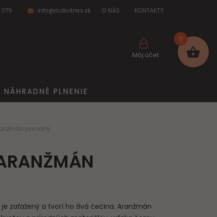
 079
info@rozkvitnes.sk
O NÁS
KONTAKTY
0
Môj účet
NÁHRADNÉ PLNENIE
anžmán prírodný
ARANŽMÁN
 zaťažený a tvorí ho živá čečina. Aranžmán