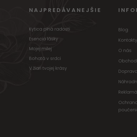
NAJPREDÁVANEJŠIE
INFO
Kytica plná radosti
Blog
Esencia lásky
Kontakt
Mojej milej
O nás
Bohatá v srdci
Obchod
V žiari tvojej krásy
Doprava
Náhradn
Reklamá
Ochrana
poučeni