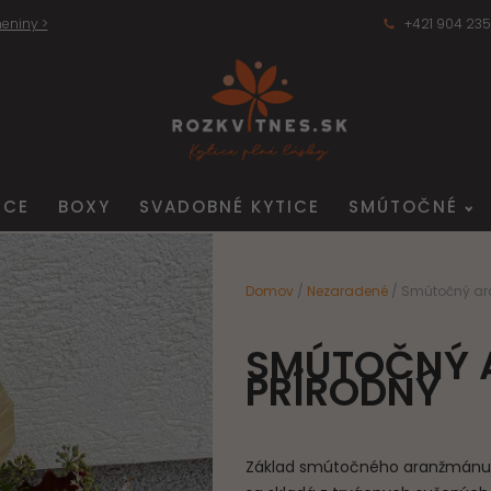
eniny >
+421 904 235
ICE
BOXY
SVADOBNÉ KYTICE
SMÚTOČNÉ
Domov
/
Nezaradené
/ Smútočný ar
SMÚTOČNÝ 
PRÍRODNÝ
Základ smútočného aranžmánu je