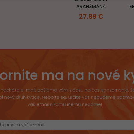
ARANŽMÁN4
TE
27.99
€
ornite ma na nové k
necháte e-mail, pošleme vám z času na čas upozornenie, 
ol nový druh kytice. Nebojte sa, určite vás nebudeme spamov
váš email nikomu inému nedáme!