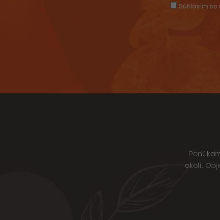
Súhlasím so s
Ponúkame
okolí. Ob