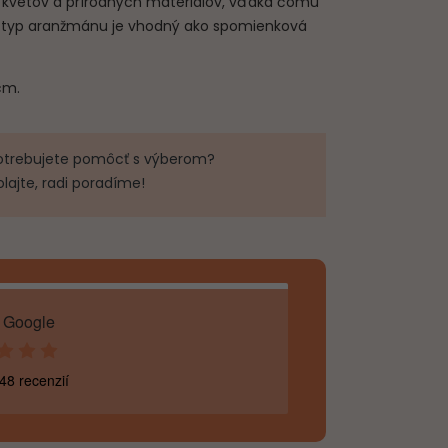
 kvetov a prírodných materiálov, vďaka čomu
o typ aranžmánu je vhodný ako spomienková
cm.
otrebujete pomôcť s výberom?
olajte, radi poradíme!
 Google
48 recenzií