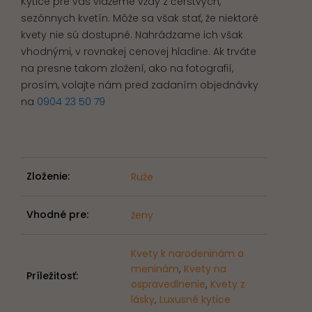
Kytice pre vás viažeme vždy z čerstvých,
sezónnych kvetín. Môže sa však stať, že niektoré
kvety nie sú dostupné. Nahrádzame ich však
vhodnými, v rovnakej cenovej hladine. Ak trváte
na presne takom zložení, ako na fotografií,
prosím, volajte nám pred zadaním objednávky
na
0904 23 50 79
Zloženie:
Ruže
Vhodné pre:
ženy
Kvety k narodeninám a
meninám
,
Kvety na
Príležitosť:
ospravedlnenie
,
Kvety z
lásky
,
Luxusné kytice