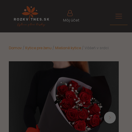
Môj účet
Domov
/
Kytice pre ženu
/
Miešané kytice
/ Vášeň v srdci