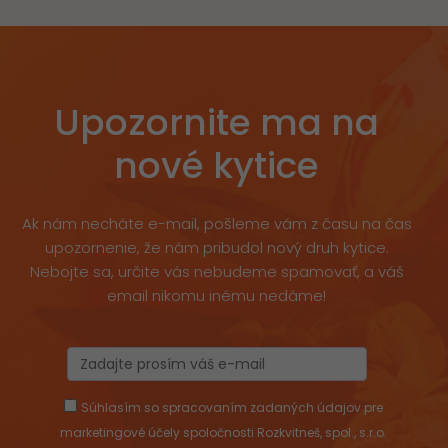
Upozornite ma na
nové kytice
Ak nám necháte e-mail, pošleme vám z času na čas
upozornenie, že nám pribudol nový druh kytice.
Nebojte sa, určite vás nebudeme spamovať, a váš
email nikomu inému nedáme!
Súhlasím so spracovaním zadaných údajov pre
marketingové účely spoločnosti Rozkvitneš, spol., s.r.o.