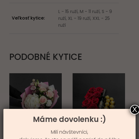
L - 15 ruží, M - 11 ruží, S - 9
Veľkosť kytice:
ruží, XL - 19 ruží, XXL - 25
ruží
PODOBNÉ KYTICE
X
Máme dovolenku :)
PÔVAB
KVETINOVÝ BOX
Milí návštevníci,
ROZMANITOSTI
LUXUS