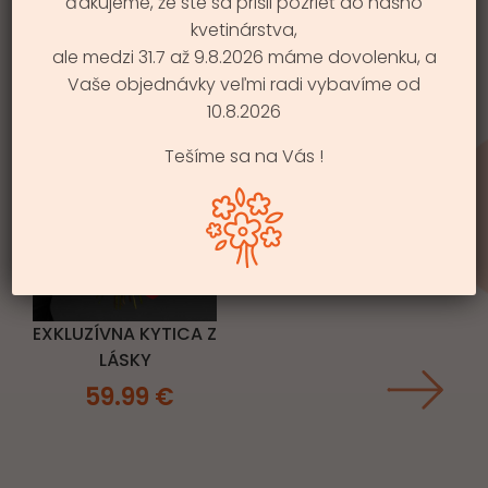
ďakujeme, že ste sa prišli pozrieť do nášho
44.99
€
kvetinárstva,
ale medzi 31.7 až 9.8.2026 máme dovolenku, a
69.99
€
Vaše objednávky veľmi radi vybavíme od
59.99
€
10.8.2026
Tešíme sa na Vás !
EXKLUZÍVNA KYTICA Z
LÁSKY
59.99
€