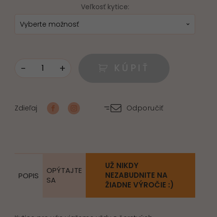
Veľkosť kytice:
-
+
KÚPIŤ
množstvo
Vášeň
v
Zdieľaj
Odporučiť
srdci
UŽ NIKDY
OPÝTAJTE
NEZABUDNITE NA
POPIS
SA
ŽIADNE VÝROČIE :)