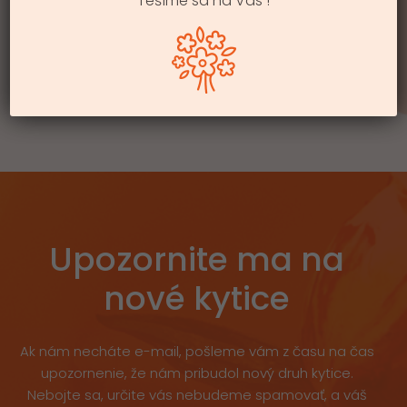
Tešíme sa na Vás !
139.99
€
119.99
€
Upozornite ma na
nové kytice
Ak nám necháte e-mail, pošleme vám z času na čas
upozornenie, že nám pribudol nový druh kytice.
Nebojte sa, určite vás nebudeme spamovať, a váš