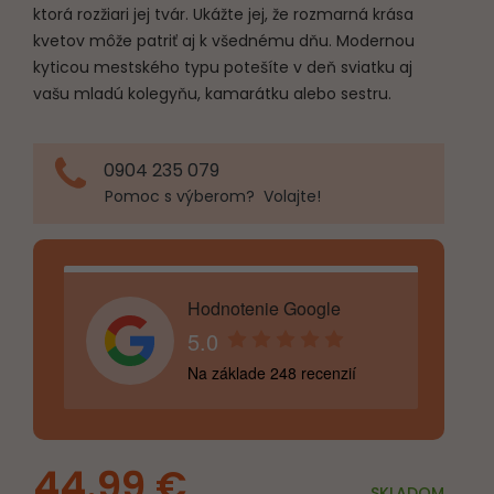
ktorá rozžiari jej tvár. Ukážte jej, že rozmarná krása
kvetov môže patriť aj k všednému dňu. Modernou
kyticou mestského typu potešíte v deň sviatku aj
vašu mladú kolegyňu, kamarátku alebo sestru.
0904 235 079
Pomoc s výberom? Volajte!
Hodnotenie Google
5.0
Na základe 248 recenzií
44.99
€
SKLADOM