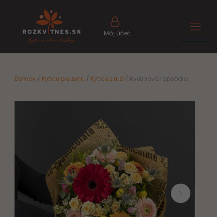
Môj účet
Domov
/
Kytice pre ženu
/
Kytice z ruží
/ Kvetinová rapsódia