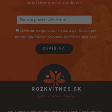
email nikomu inému nedáme!
Súhlasím so spracovaním zadaných údajov pre
marketingové účely spoločnosti Rozkvitneš, spol., s.r.o.
Ponúkame široký sortiment kytíc z čerstvých kvetov s