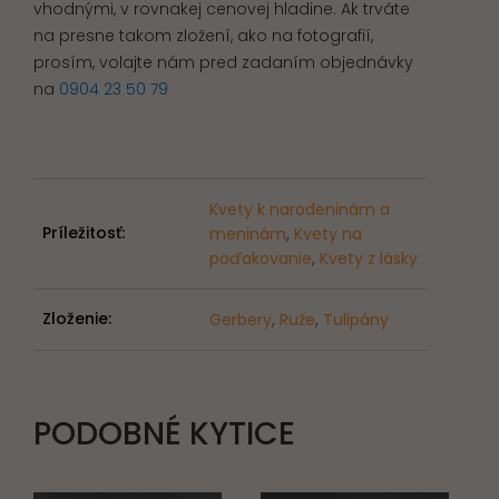
vhodnými, v rovnakej cenovej hladine. Ak trváte
na presne takom zložení, ako na fotografií,
prosím, volajte nám pred zadaním objednávky
na
0904 23 50 79
Kvety k narodeninám a
Príležitosť:
meninám
,
Kvety na
poďakovanie
,
Kvety z lásky
Zloženie:
Gerbery
,
Ruže
,
Tulipány
PODOBNÉ KYTICE