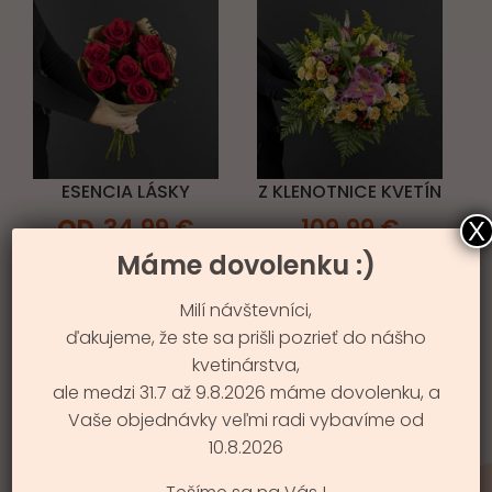
ESENCIA LÁSKY
Z KLENOTNICE KVETÍN
34.99
€
109.99
€
X
Máme dovolenku :)
Milí návštevníci,
ďakujeme, že ste sa prišli pozrieť do nášho
kvetinárstva,
ale medzi 31.7 až 9.8.2026 máme dovolenku, a
Vaše objednávky veľmi radi vybavíme od
10.8.2026
NEPREHLIADNUTEĽNÁ