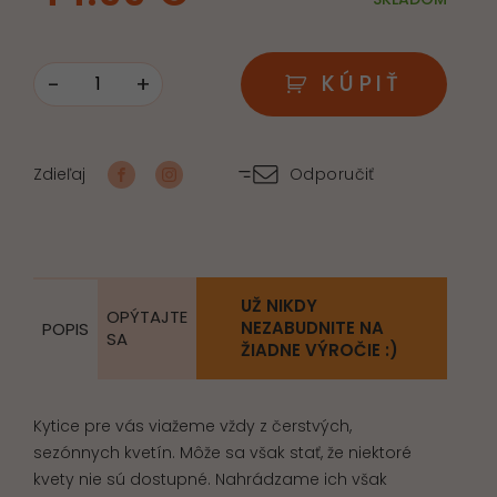
-
+
KÚPIŤ
množstvo
Kvetinová
rapsódia
Zdieľaj
Odporučiť
UŽ NIKDY
OPÝTAJTE
NEZABUDNITE NA
POPIS
SA
ŽIADNE VÝROČIE :)
Kytice pre vás viažeme vždy z čerstvých,
sezónnych kvetín. Môže sa však stať, že niektoré
kvety nie sú dostupné. Nahrádzame ich však