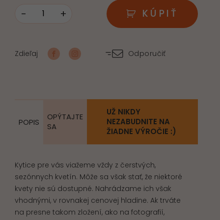
-
+
KÚPIŤ
množstvo
Macík
absolvent
Zdieľaj
Odporučiť
UŽ NIKDY
OPÝTAJTE
NEZABUDNITE NA
POPIS
SA
ŽIADNE VÝROČIE :)
Kytice pre vás viažeme vždy z čerstvých,
sezónnych kvetín. Môže sa však stať, že niektoré
kvety nie sú dostupné. Nahrádzame ich však
vhodnými, v rovnakej cenovej hladine. Ak trváte
na presne takom zložení, ako na fotografií,