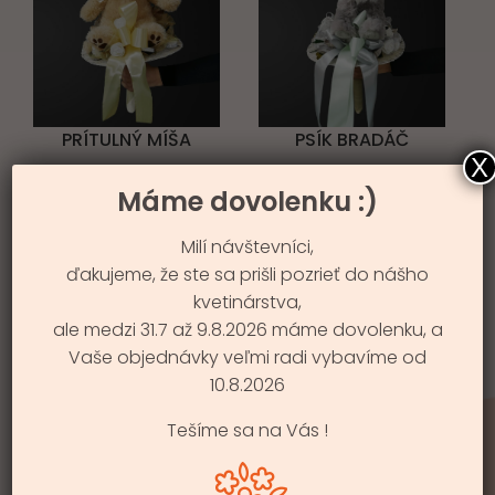
PRÍTULNÝ MÍŠA
PSÍK BRADÁČ
X
24.99
€
24.99
€
Máme dovolenku :)
Milí návštevníci,
ďakujeme, že ste sa prišli pozrieť do nášho
kvetinárstva,
ale medzi 31.7 až 9.8.2026 máme dovolenku, a
Vaše objednávky veľmi radi vybavíme od
10.8.2026
NEŽNÝ SNEŽNÝ MACÍK
Tešíme sa na Vás !
24.99
€