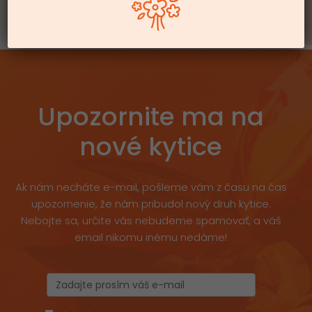
Upozornite ma na
nové kytice
Ak nám necháte e-mail, pošleme vám z času na čas
upozornenie, že nám pribudol nový druh kytice.
Nebojte sa, určite vás nebudeme spamovať, a váš
email nikomu inému nedáme!